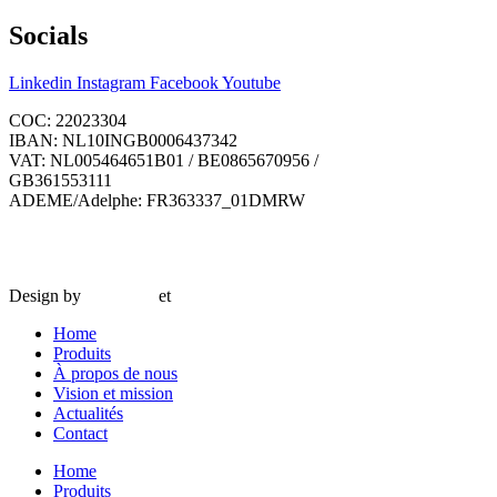
Socials
Linkedin
Instagram
Facebook
Youtube
COC: 22023304
IBAN: NL10INGB0006437342
VAT: NL005464651B01 / BE0865670956 /
GB361553111
ADEME/Adelphe: FR363337_01DMRW
© 2024 Interseafish |
Privacy
|
Cookie policy
|
Conditions of
purchase
|
Conditions of sale
Design by
Amy Rijk
et
Social Pepper
Home
Produits
À propos de nous
Vision et mission
Actualités
Contact
Home
Produits