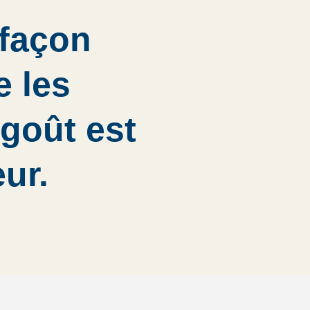
 façon
e les
 goût est
ur.