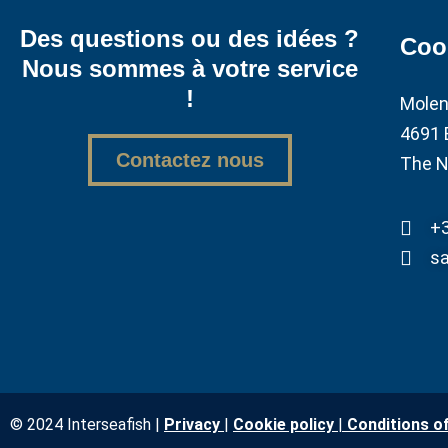
Des questions ou des idées ?
Coo
Nous sommes à votre service
!
Molen
4691 
Contactez nous
The N
+3
sa
© 2024 Interseafish |
Privacy
|
Cookie policy
|
Conditions o