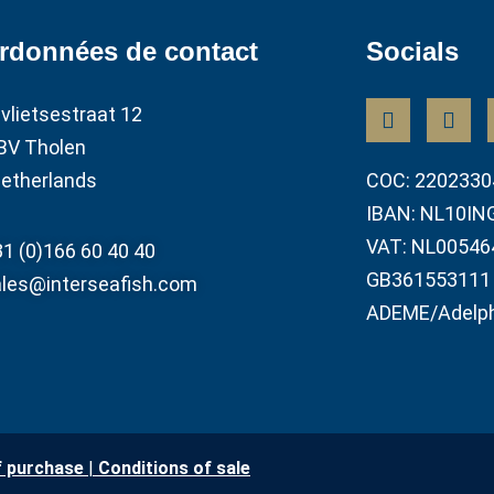
rdonnées de contact
Socials
vlietsestraat 12
BV Tholen
etherlands
COC: 2202330
IBAN: NL10IN
VAT: NL00546
1 (0)166 60 40 40
GB361553111
les@interseafish.com
ADEME/Adelp
f purchase
|
Conditions of sale