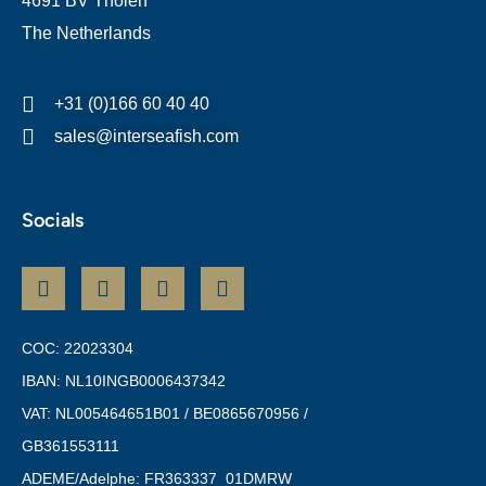
4691 BV Tholen
The Netherlands
+31 (0)166 60 40 40
sales@interseafish.com
Socials
COC: 22023304
IBAN: NL10INGB0006437342
VAT: NL005464651B01 / BE0865670956 /
GB361553111
ADEME/Adelphe: FR363337_01DMRW