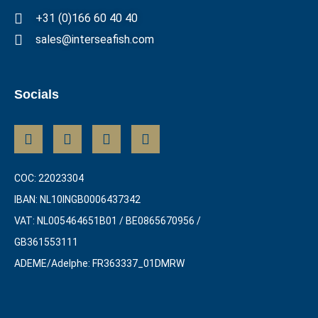
+31 (0)166 60 40 40
sales@interseafish.com
Socials
COC: 22023304
IBAN: NL10INGB0006437342
VAT: NL005464651B01 / BE0865670956 /
GB361553111
ADEME/Adelphe: FR363337_01DMRW