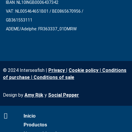
IBAN: NL10INGB0006437342
VAT: NL005464651B01 / BE0865670956 /
GB361553111
ADEME/Adelphe: FR363337_01DMRW
© 2024 Interseafish |
Privacy
|
Cookie policy
|
Conditions
of purchase
|
Conditions of sale
Design by
Amy Rijk
y
Social Pepper
Inicio
Productos