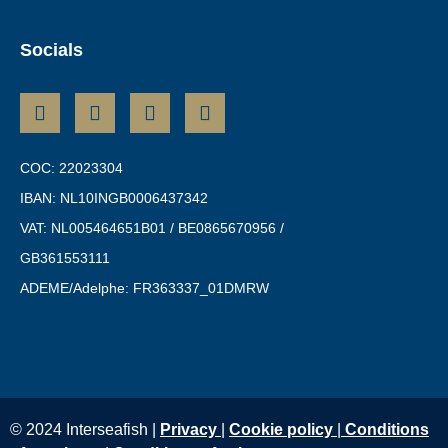
Socials
COC: 22023304
IBAN: NL10INGB0006437342
VAT: NL005464651B01 / BE0865670956 /
GB361553111
ADEME/Adelphe: FR363337_01DMRW
© 2024 Interseafish |
Privacy
|
Cookie policy
|
Conditions